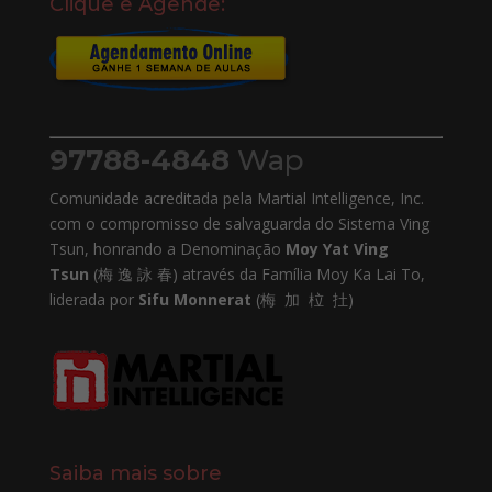
Clique e Agende:
97788-4848
Wap
Comunidade acreditada pela Martial Intelligence, Inc.
com o compromisso de salvaguarda do Sistema Ving
Tsun, honrando a Denominação
Moy Yat Ving
Tsun
(梅 逸 詠 春) através da Família Moy Ka Lai To,
liderada por
Sifu Monnerat
(梅 加 柆 扗)
Saiba mais sobre