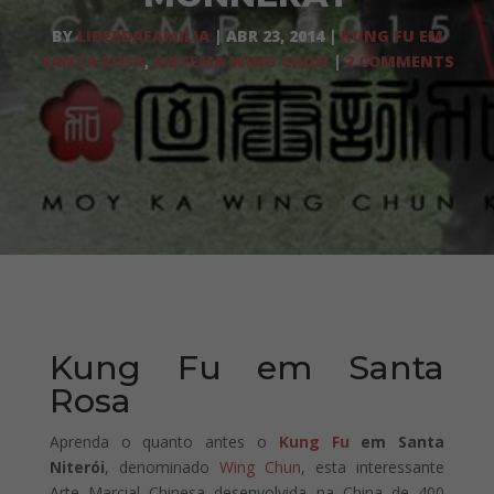
BY
LIDERDAFAMILIA
|
ABR 23, 2014
|
KUNG FU EM
SANTA ROSA
,
SISTEMA WING CHUN
|
2 COMMENTS
Kung Fu em Santa
Rosa
Aprenda o quanto antes o
Kung Fu
em Santa
Niterói
, denominado
Wing Chun
, esta interessante
Arte Marcial Chinesa desenvolvida na China de 400