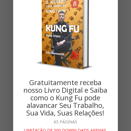
liderdafamilia
Sifu Monnerat, Tutor de
Ving Tsun
(Wing
Chun) Kung Fu.
Transmite a Kung Fu como ferramenta para o
Desenvolvimento Humano de forma a ajudar
pessoas a viverem melhor suas próprias vidas.
Tutor de Ving Tsun Kung Fu pela
Moy Yat
Ving Tsun
Martial Intelligence
, diretor do Núcleo Niterói da
Gratuitamente receba
MYVTMI. 11ª Geração Ving Tsun, discípulo Direto
nosso Livro Digital e Saiba
de Grão-mestre Leo Imamura.
como o Kung Fu pode
alavancar Seu Trabalho,
Torna-se Discípulo Vitalício na Cerimônia de
Sua Vida, Suas Relações!
Discipulado ocorrida na Celebração do 10ª
Aniversário da Família Moy Yat Sang, onde recebeu
65 PÁGINAS
de Grão Mestre Moy Yat o nome chinês Moy Ka
Lai To, ( 梅 加 柆 扗), tornando-se assim discípulo
LIMITAÇÃO DE 500 DOWNLOADS APENAS.