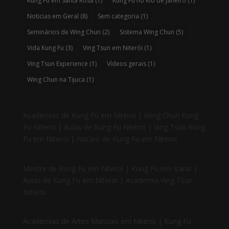
Kung Fu em Santa Rosa
(1)
Kung Fu no Rio de Janeiro
(1)
Noticias em Geral
(8)
Sem categoria
(1)
Seminários de Wing Chun
(2)
Sistema Wing Chun
(5)
Vida Kung Fu
(3)
Ving Tsun em Niterói
(1)
Ving Tsun Experience
(1)
Vídeos gerais
(1)
Wing Chun na Tijuca
(1)
Academias de Kung Fu em Niteroi | Wing Chun Kung
Fu Niteroi | Aulas de Kung Fu Niteroi | Ving Tsun Kung
Fu em Niteroi | Nucleo de Kung Fu em Niteroi
Mestre de Kung Fu em Niteroi | Kung Fu em Icarai |
Aulas de Kung Fu em Niteroi | Academia Ving Tsun
Niteroi
Academias de Artes Marciais em Niteroi | Kung Fu