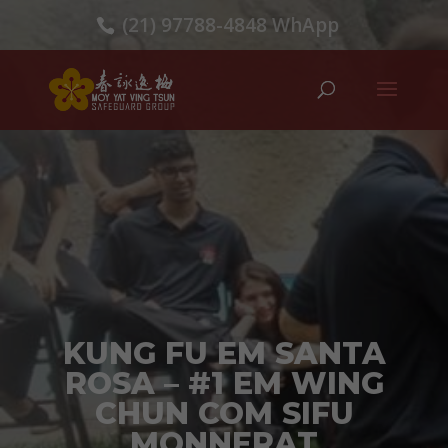
(21) 97788-4848 WhApp
KUNG FU EM SANTA
ROSA – #1 EM WING
CHUN COM SIFU
MONNERAT