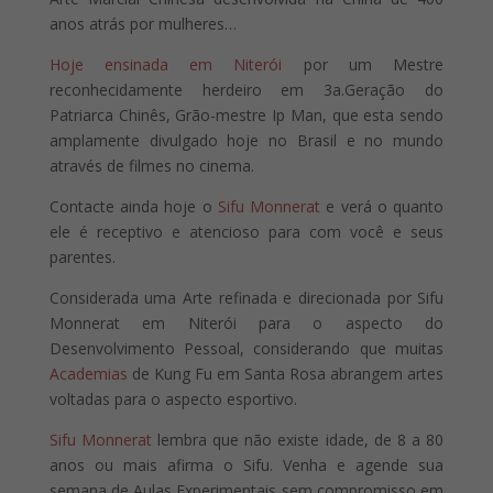
anos atrás por mulheres…
Hoje ensinada em Niterói
por um Mestre
reconhecidamente herdeiro em 3a.Geração do
Patriarca Chinês, Grão-mestre Ip Man, que esta sendo
amplamente divulgado hoje no Brasil e no mundo
através de filmes no cinema.
Contacte ainda hoje o
Sifu Monnerat
e verá o quanto
ele é receptivo e atencioso para com você e seus
parentes.
Considerada uma Arte refinada e direcionada por Sifu
Monnerat em Niterói para o aspecto do
Desenvolvimento Pessoal, considerando que muitas
Academias
de Kung Fu em Santa Rosa abrangem artes
voltadas para o aspecto esportivo.
Sifu Monnerat
lembra que não existe idade, de 8 a 80
anos ou mais afirma o Sifu. Venha e agende sua
semana de Aulas Experimentais sem compromisso em