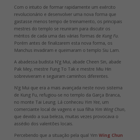
Com o intuito de formar rapidamente um exército
revolucionário e desenvolver uma nova forma que
gastasse menos tempo de treinamento, os principais
mestres do templo se reuniram para discutir os
méritos de cada uma das várias formas de
Kung Fu
.
Porém antes de finalizarem esta nova forma, os
Manchus invadiram e queimaram o templo Siu Lam.
A abadessa budista N’g Mui, abade Cheen Sin, abade
Pak Mey, mestre Fung To Tak e mestre Miu Hin
sobreviveram e seguiram caminhos diferentes.
N’g Mui que era a mais avançada neste novo sistema
de Kung Fu, refugiou-se no templo da Garça Branca,
no monte Tai Leung. Lá conheceu
Yim Yee
, um
comerciante local de vagens e sua filha
Yim Wing Chun
,
que devido a sua beleza, muitas vezes provocava o
assédio dos valentões locais.
Percebendo que a situação pela qual Yim
Wing Chun