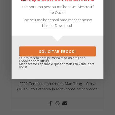
de primeira geração (Yat Jin Dai Gee) de Mestre
Lute por uma pessoa melhor! Um Mestre irá
Leo Imamura (Hall dos Mestres de Wing Chun no
te Ouvir!
Brasil) e de Segunda geração (Choi Jin Dai Gee) de
Use seu melhor email para receber nosso
Grão-Mestre Moy Yat.
Link de Download
Recebeu na 4ª Cerimônia Internacional de
Graduação, a Certificação Internacional de Biu Ji
(Biu Je Certification)* das mãos de Grão-Mestre
Moy Yat e junta Oficial da International Moy Yat VT
SOLICITAR EBOOK!
Federation.
Quero receber em primeira mão os Artigos e
Ebooks sobre Kung Fu
Mandaremos apenas o que for mais relevante para
2001 Ingressa no Livro Genealógico da “Hong Kong
você!
Ving Tsun Athletic Association” – HK – China.
2002 Tem seu nome no Ip Man Tong – China
(Museu do Patriarca Ip Man) como colaborador.