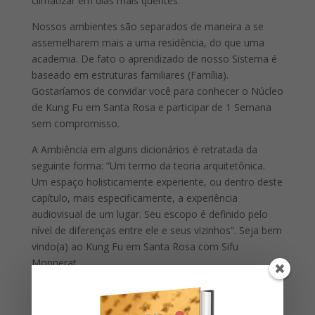
climatizar em dias mais quentes.
Nossos ambientes são separados de maneira a se
assemelharem mais a uma residência, do que uma
academia. De fato o aprendizado de nosso Sistema é
baseado em estruturas familiares (Família).
Gostaríamos de convidar você para conhecer o Núcleo
de Kung Fu em Santa Rosa e participar de 1 Semana
sem compromisso.
A Ambiência em alguns dicionários é retratada da
seguinte forma: “Um termo da teoria arquitetônica.
Um espaço holisticamente experiente, ou dentro deste
capítulo, mais especificamente, a experiência
audiovisual de um lugar.
Seu escopo é definido pelo
nível de diferenças entre ele e seus vizinhos”. Seja bem
vindo(a) ao Kung Fu em Santa Rosa com Sifu
Monnerat.