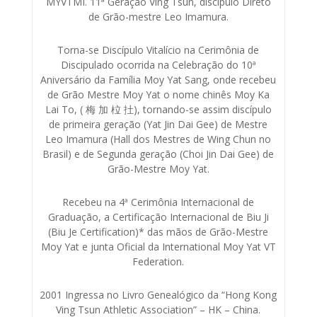
MYVTMI. 11ª Geração Ving Tsun, discípulo Direto
de Grão-mestre Leo Imamura.
Torna-se Discípulo Vitalício na Cerimônia de
Discipulado ocorrida na Celebração do 10ª
Aniversário da Família Moy Yat Sang, onde recebeu
de Grão Mestre Moy Yat o nome chinês Moy Ka
Lai To, ( 梅 加 柆 扗), tornando-se assim discípulo
de primeira geração (Yat Jin Dai Gee) de Mestre
Leo Imamura (Hall dos Mestres de Wing Chun no
Brasil) e de Segunda geração (Choi Jin Dai Gee) de
Grão-Mestre Moy Yat.
Recebeu na 4ª Cerimônia Internacional de
Graduação, a Certificação Internacional de Biu Ji
(Biu Je Certification)* das mãos de Grão-Mestre
Moy Yat e junta Oficial da International Moy Yat VT
Federation.
2001 Ingressa no Livro Genealógico da “Hong Kong
Ving Tsun Athletic Association” – HK – China.