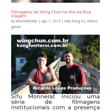
Filmagens de Wing Chun na Ilha da Boa
Viagem
by
liderdafamilia
|
ago 1, 2013
|
Vida Kung Fu
,
Vídeos
gerais
Sifu Monnerat iniciou uma
série de filmagens
institucionais com a presença