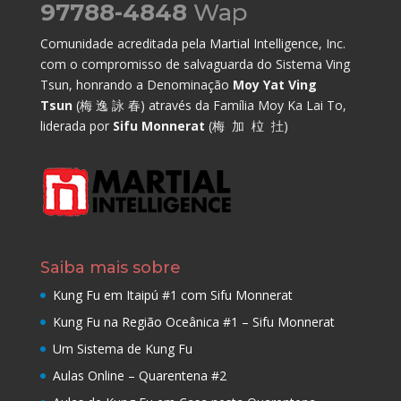
97788-4848
Wap
Comunidade acreditada pela Martial Intelligence, Inc.
com o compromisso de salvaguarda do Sistema Ving
Tsun, honrando a Denominação
Moy Yat Ving
Tsun
(梅 逸 詠 春) através da Família Moy Ka Lai To,
liderada por
Sifu Monnerat
(梅 加 柆 扗)
Saiba mais sobre
Kung Fu em Itaipú #1 com Sifu Monnerat
Kung Fu na Região Oceânica #1 – Sifu Monnerat
Um Sistema de Kung Fu
Aulas Online – Quarentena #2