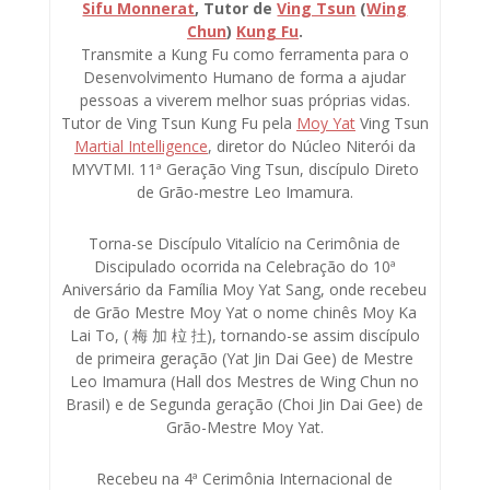
Sifu Monnerat
, Tutor de
Ving Tsun
(
Wing
Chun
)
Kung Fu
.
Transmite a Kung Fu como ferramenta para o
Desenvolvimento Humano de forma a ajudar
pessoas a viverem melhor suas próprias vidas.
Tutor de Ving Tsun Kung Fu pela
Moy Yat
Ving Tsun
Martial Intelligence
, diretor do Núcleo Niterói da
MYVTMI. 11ª Geração Ving Tsun, discípulo Direto
de Grão-mestre Leo Imamura.
Torna-se Discípulo Vitalício na Cerimônia de
Discipulado ocorrida na Celebração do 10ª
Aniversário da Família Moy Yat Sang, onde recebeu
de Grão Mestre Moy Yat o nome chinês Moy Ka
Lai To, ( 梅 加 柆 扗), tornando-se assim discípulo
de primeira geração (Yat Jin Dai Gee) de Mestre
Leo Imamura (Hall dos Mestres de Wing Chun no
Brasil) e de Segunda geração (Choi Jin Dai Gee) de
Grão-Mestre Moy Yat.
Recebeu na 4ª Cerimônia Internacional de