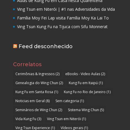
Aulas de Kung Fu em Casa nesta Quarentena
Ving Tsun em Niterói | #1 nas Adversidades da Vida
Família Moy Fei Lap visita Família Moy Ka Lai To
Ving Tsun Kung Fu na Tijuca com Sifu Monnerat
Feed desconhecido
Correlatos
Cerimônias & Ingressos
(2)
eBooks - Video Aulas
(2)
Genealogia do Wing Chun
(2)
Kung Fu em Itaipú
(1)
Kung Fu em Santa Rosa
(1)
Kung Fu no Rio de Janeiro
(1)
Noticias em Geral
(8)
Sem categoria
(1)
Seminários de Wing Chun
(2)
Sistema Wing Chun
(5)
Vida Kung Fu
(3)
Ving Tsun em Niterói
(1)
Ving Tsun Experience
(1)
Vídeos gerais
(1)