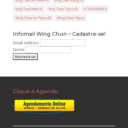
Ving Tsun em Niterói
Ving Tsun Kung Fu
Ving Tsun Niteroi
Ving Tsun Tijuca RJ
VT EXPERIENCE
Wing Chun na Tijuca RJ
Wing Chun Tijuca
Infomail Wing Chun – Cadastre-se!
Email Address
Nome
Clique e Agende: