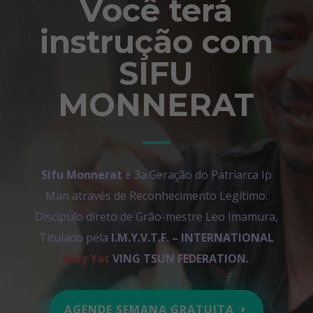
Você terá
instrução com
SIFU
MONNERAT
Sifu Monnerat
é 3a.Geração do Patriarca Ip
Man através de Reconhecimento Legítimo.
Discípulo direto de Grão-mestre Leo Imamura,
Titulado pela
I.M.Y.V.T.F. – INTERNATIONAL
Moy Yat
VING TSUN FEDERATION.
AGENDE SEMANA GRATUITA