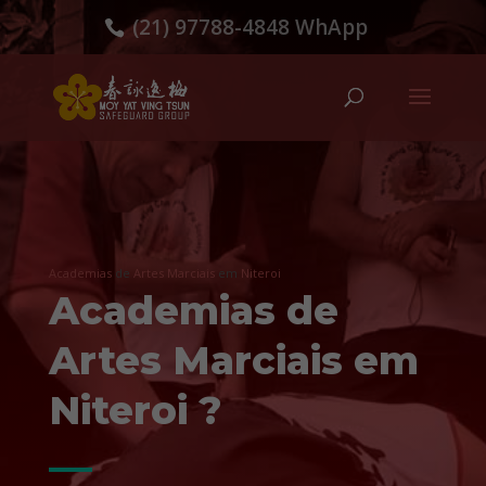
(21) 97788-4848 WhApp
Academias
de
Artes Marciais
em
Niteroi
Academias de
Artes Marciais em
Niteroi ?