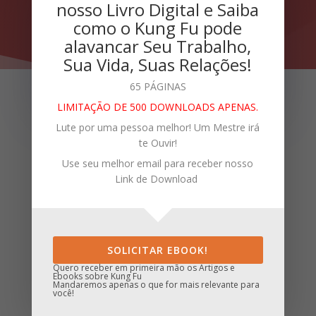
nosso Livro Digital e Saiba
como o Kung Fu pode
alavancar Seu Trabalho,
Sua Vida, Suas Relações!
65 PÁGINAS
LIMITAÇÃO DE 500 DOWNLOADS APENAS.
Lute por uma pessoa melhor! Um Mestre irá
te Ouvir!
Use seu melhor email para receber nosso
O que é
Ving Tsun
(Wing
Link de Download
Chun)
Kung Fu
?
SOLICITAR EBOOK!
Fundada na China por mulheres, preserva-se uma
Quero receber em primeira mão os Artigos e
longa tradição de mais de 4.500 anos. Consagra-se
Ebooks sobre Kung Fu
Mandaremos apenas o que for mais relevante para
como a “Feminização da Guerra” .
você!
Conhecida também como ” A Arte dos Jovens