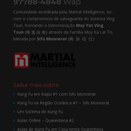
97788-4848
Wap
Comunidade acreditada pela Martial Intelligence, Inc.
com o compromisso de salvaguarda do Sistema Ving
Tsun, honrando a Denominação
Moy Yat Ving
Tsun
(梅 逸 詠 春) através da Família Moy Ka Lai To,
liderada por
Sifu Monnerat
(梅 加 柆 扗)
Saiba mais sobre
Kung Fu em Itaipú #1 com Sifu Monnerat
Kung Fu na Região Oceânica #1 – Sifu Monnerat
Um Sistema de Kung Fu
Aulas Online – Quarentena #2
Aulas de Kung Fu em Casa nesta Quarentena