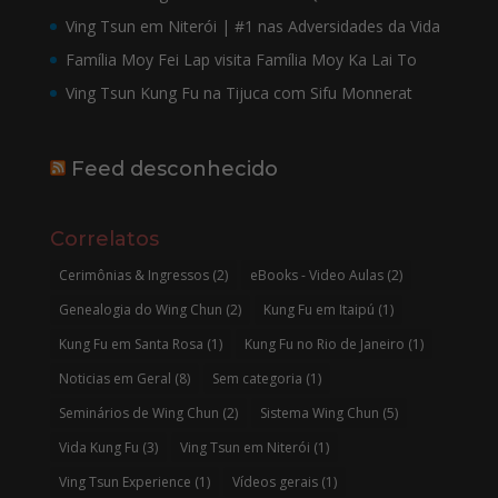
Ving Tsun em Niterói | #1 nas Adversidades da Vida
Família Moy Fei Lap visita Família Moy Ka Lai To
Ving Tsun Kung Fu na Tijuca com Sifu Monnerat
Feed desconhecido
Correlatos
Cerimônias & Ingressos
(2)
eBooks - Video Aulas
(2)
Genealogia do Wing Chun
(2)
Kung Fu em Itaipú
(1)
Kung Fu em Santa Rosa
(1)
Kung Fu no Rio de Janeiro
(1)
Noticias em Geral
(8)
Sem categoria
(1)
Seminários de Wing Chun
(2)
Sistema Wing Chun
(5)
Vida Kung Fu
(3)
Ving Tsun em Niterói
(1)
Ving Tsun Experience
(1)
Vídeos gerais
(1)