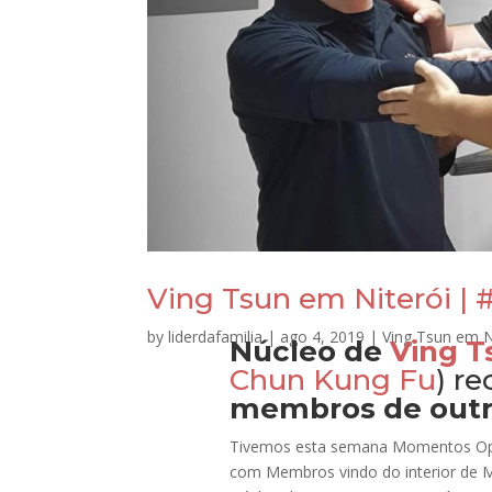
Ving Tsun em Niterói | 
by
liderdafamilia
|
ago 4, 2019
|
Ving Tsun em N
Núcleo de
Ving T
Chun
Kung Fu
) r
membros de outr
Tivemos esta semana Momentos Op
com Membros vindo do interior de M