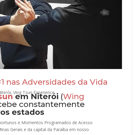
#1 nas Adversidades da Vida
iterói
,
Ving Tsun Experience
sun
em Niterói
(
Wing
ecebe constantemente
os estados
ortunos e Momentos Programados de Acesso
inas Gerais e da capital da Paraíba em nosso