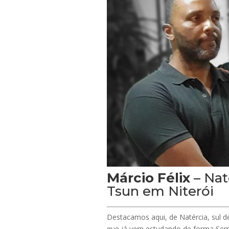
Márcio Félix
– Nat
Tsun em Niterói
Destacamos aqui, de Natércia, sul 
que já vem estudando de forma Semi