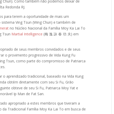
ing Chun). Como também não podemos deixar de
olta Redonda RJ.
os para terem a oportunidade de mais um
sistema Ving Tsun (Wing Chun) e também de
nerat
no Núcleo Nacional da Família Moy Ka Lai To
ng Tsun
Martial Intelligence
(梅 逸 詠 春 功 夫) em
propriado de seus membros convidados e de seus
nrar o provimento progressivo de Vida Kung Fu
ng Tsun, como parte do compromisso de Patriarca
es.
r o aprendizado tradicional, baseado na Vida Kung
inda obtém diretamente com seu Si Fu, Grão
uinte obteve de seu Si Fu, Patriarca Moy Yat e
onorável Ip Man de Fat San.
zado apropriado a estes membros que tiveram a
o da Tradicional Família Moy Ka Lai To em busca de