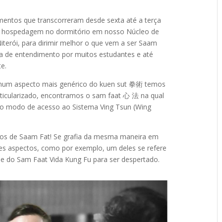
entos que transcorreram desde sexta até a terça
sua hospedagem no dormitório em nosso Núcleo de
terói, para dirimir melhor o que vem a ser Saam
ta de entendimento por muitos estudantes e até
e.
e num aspecto mais genérico do kuen sut 拳術 temos
articularizado, encontramos o sam faat 心 法 na qual
o modo de acesso ao Sistema Ving Tsun (Wing
ssos de Saam Fat! Se grafia da mesma maneira em
s aspectos, como por exemplo, um deles se refere
 do Sam Faat Vida Kung Fu para ser despertado.