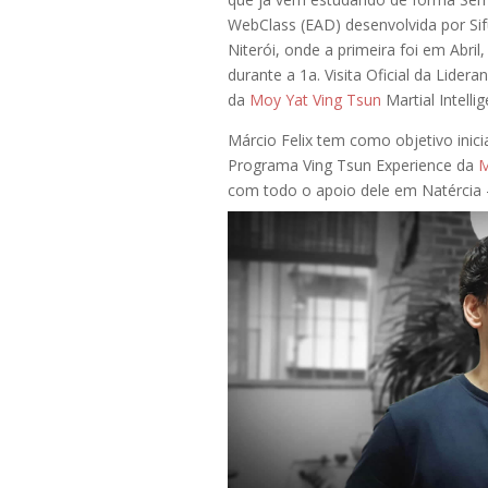
WebClass (EAD) desenvolvida por Si
Niterói, onde a primeira foi em Abr
durante a 1a. Visita Oficial da Lide
da
Moy Yat Ving Tsun
Martial Intelli
Márcio Felix tem como objetivo inic
Programa Ving Tsun Experience da
M
com todo o apoio dele em Natérci