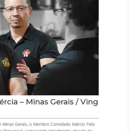
ércia – Minas Gerais / Ving
de Minas Gerais, o Membro Convidado Márcio Felix
-Presencial, começando inicialmente através da