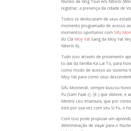
Núcleo de Ving Tsun em Niterói (W
registrar, a presença da cidade de V
Todos se deslocaram de seus estad
momento programado de acesso ao 
momentos oportunos com
Sifu Mon
do Clã
Moy Yat
Sang da Moy Yat Vi
Niterói RJ.
Tudo isso através de provimento a
to-dai da família Ka Lai To, para ho
como modo de acesso ao sistema Vi
Moy Yat para como seus descendent
Sifu Monnerat, sempre buscou honra
Fu (Sam Faat 心 法 ) que obteve, e a
Mestre Leo Imamura, que por conseg
este por sua vez com seu Si Fu, o h
Com isso pode propiciar um aprendi
determinação de viajar para o Núcle