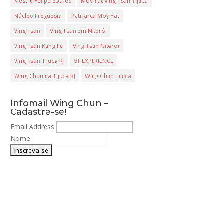
Mestre Felipe Soares
Moy Yat Ving Tsun Tijuca
Núcleo Freguesia
Patriarca Moy Yat
Ving Tsun
Ving Tsun em Niterói
Ving Tsun Kung Fu
Ving Tsun Niteroi
Ving Tsun Tijuca RJ
VT EXPERIENCE
Wing Chun na Tijuca RJ
Wing Chun Tijuca
Infomail Wing Chun –
Cadastre-se!
Email Address
Nome