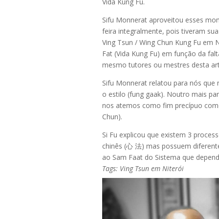
Vida Kung Fu.
Sifu Monnerat aproveitou esses mom
feira integralmente, pois tiveram 
Ving Tsun / Wing Chun Kung Fu em Ni
Fat (Vida Kung Fu) em função da fal
mesmo tutores ou mestres desta art
Sifu Monnerat relatou para nós qu
o estilo (fung gaak). Noutro mais p
nos atemos como fim precípuo com
Chun).
Si Fu explicou que existem 3 proce
chinês (心 法) mas possuem diferente
ao Sam Faat do Sistema que depende
Tags: Ving Tsun em Niterói