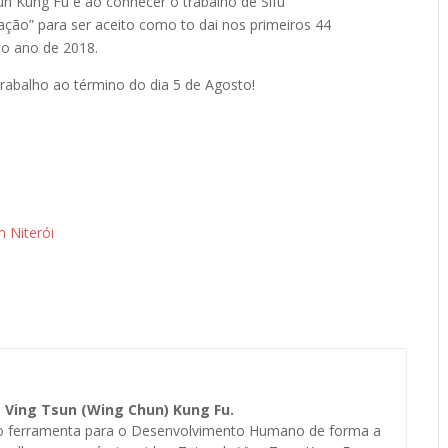
sun Kung Fu e ao conhecer o trabalho de Sifu
ação” para ser aceito como to dai nos primeiros 44
no ano de 2018.
trabalho ao término do dia 5 de Agosto!
m Niterói
e Ving Tsun (Wing Chun) Kung Fu.
o ferramenta para o Desenvolvimento Humano de forma a