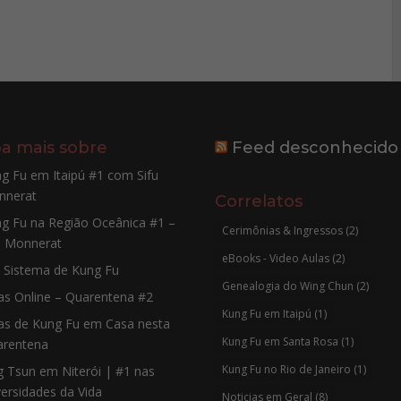
ba mais sobre
Feed desconhecido
g Fu em Itaipú #1 com Sifu
nnerat
Correlatos
g Fu na Região Oceânica #1 –
Cerimônias & Ingressos
(2)
u Monnerat
eBooks - Video Aulas
(2)
Sistema de Kung Fu
Genealogia do Wing Chun
(2)
as Online – Quarentena #2
Kung Fu em Itaipú
(1)
as de Kung Fu em Casa nesta
Kung Fu em Santa Rosa
(1)
arentena
Kung Fu no Rio de Janeiro
(1)
g Tsun em Niterói | #1 nas
ersidades da Vida
Noticias em Geral
(8)