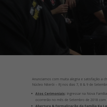
Anunciamos com muita alegria e satisfação a c
Núcleo Niterói – RJ nos dias 7, 8 & 9 de Sete
Atos Cerimoniais
:
Ingressar na Nova Famíli
ocorrerão no mês de Setembro de 2018 com a
Abertura & Formalização da Família Ka La