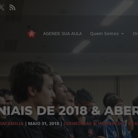
AGENDE SUA AULA
Quem Somos
On
IAIS DE 2018 & ABE
DAFAMILIA
|
MAIO 31, 2018
|
CERIMÔNIAS & INGRESSOS
|
0 C