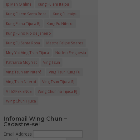
Ip Man O filme
Kung Fu em Itaipu
Kung Fu em Santa Rosa
Kung Fu Itaipu
Kung Fu na Tijuca RJ
Kung Fu Niteroi
Kung Fu no Rio de Janeiro
Kung Fu Santa Rosa
Mestre Felipe Soares
Moy Yat Ving Tsun Tijuca
Núcleo Freguesia
Patriarca Moy Yat
Ving Tsun
Ving Tsun em Niterói
Ving Tsun Kung Fu
Ving Tsun Niteroi
Ving Tsun Tijuca RJ
VT EXPERIENCE
Wing Chun na Tijuca RJ
Wing Chun Tijuca
Infomail Wing Chun –
Cadastre-se!
Email Address