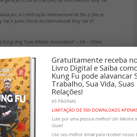
a geração (Choi Jin Dai Gee) de Grão-Mestre Moy Yat.
uação, a Certificação Internacional de Biu Ji (Biu Je
Yat e junta Oficial da International Moy Yat VT
 Kong Ving Tsun Athletic Association” – HK – China.
(Museu do Patriarca Ip Man) como colaborador.
Gratuitamente receba n
Livro Digital e Saiba com
Kung Fu pode alavancar 
Trabalho, Sua Vida, Suas
Relações!
65 PÁGINAS
LIMITAÇÃO DE 500 DOWNLOADS APENAS
Lute por uma pessoa melhor! Um Mestre ir
Ouvir!
Use seu melhor email para receber nosso 