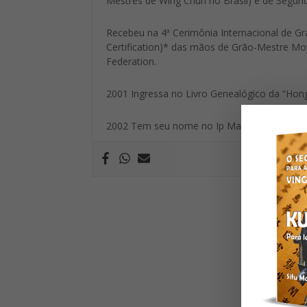
Mestres de Wing Chun no Brasil) e de Segund
Recebeu na 4ª Cerimônia Internacional de Grad
Certification)* das mãos de Grão-Mestre Moy 
Federation.
2001 Ingressa no Livro Genealógico da “Hong
2002 Tem seu nome no Ip Man Tong – China 