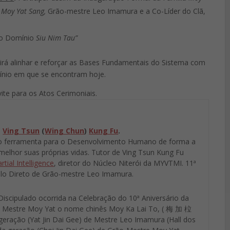
ã
Moy Yat Sang,
Grão-mestre Leo Imamura e a Co-Líder do Clã,
 o Domínio
Siu Nim Tau”
rá alinhar e reforçar as Bases Fundamentais do Sistema com
nio em que se encontram hoje.
ite para os Atos Cerimoniais.
e
Ving Tsun
(
Wing Chun
)
Kung Fu
.
o ferramenta para o Desenvolvimento Humano de forma a
melhor suas próprias vidas. Tutor de Ving Tsun Kung Fu
rtial Intelligence
, diretor do Núcleo Niterói da MYVTMI. 11ª
ulo Direto de Grão-mestre Leo Imamura.
 Discipulado ocorrida na Celebração do 10ª Aniversário da
o Mestre Moy Yat o nome chinês Moy Ka Lai To, ( 梅 加 柆
 geração (Yat Jin Dai Gee) de Mestre Leo Imamura (Hall dos