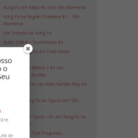
Kung Fu em Itaipú #1 com Sifu Monnerat
Kung Fu na Região Oceânica #1 – Sifu
Monnerat
Um Sistema de Kung Fu
Aulas Online – Quarentena #2
Aulas de Kung Fu em Casa nesta
osso
Quarentena
o o
Ving Tsun em Niterói | #1 nas
Seu
Adversidades da Vida
Família Moy Fei Lap visita Família Moy Ka
Lai To
Ving Tsun Kung Fu na Tijuca com Sifu
Monnerat
.
Wing Chun na Tijuca – #1 em Kung Fu no
á te
Rio de Janeiro
Moy Yat Ving Tsun Freguesia –
Link de