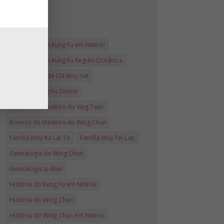
Jacarepaguá
Tags
Academias de Kung Fu em Niterói
Academias de Kung Fu Região Oceânica
Aniversarios da Clã Moy Yat
Aulas de Kung Fu Online
Boneco de Madeira do Ving Tsun
Boneco de Madeira do Wing Chun
Familia Moy Ka Lai To
Família Moy Fei Lap
Genealogia do Wing Chun
Genealogia Ip Man
História do Kung Fu em Niterói
História do Wing Chun
História do Wing Chun em Niterói