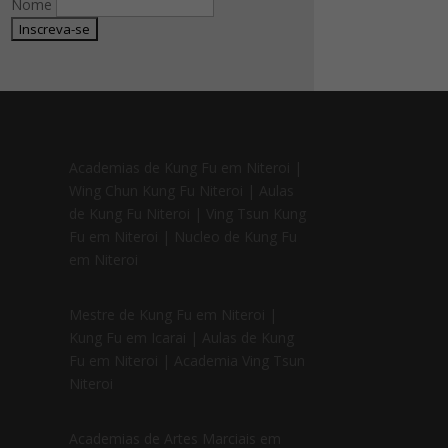
Nome
Academias de Kung Fu em Niteroi |
Wing Chun Kung Fu Niteroi | Aulas
de Kung Fu Niteroi | Ving Tsun Kung
Fu em Niteroi | Nucleo de Kung Fu
em Niteroi
Mestre de Kung Fu em Niteroi |
Kung Fu em Icarai | Aulas de Kung
Fu em Niteroi | Academia Ving Tsun
Niteroi
Academias de Artes Marciais em