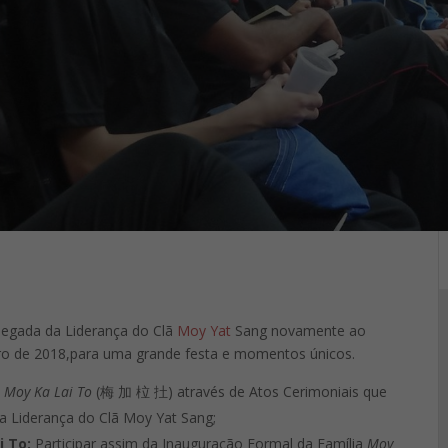
hegada da Liderança do Clã
Moy Yat
Sang novamente ao
mbro de 2018,para uma grande festa e momentos únicos.
a
Moy Ka Lai To
(梅 加 柆 扗) através de Atos Cerimoniais que
 Liderança do Clã Moy Yat Sang;
i To
:
Participar assim da Inauguração Formal da Família
Moy