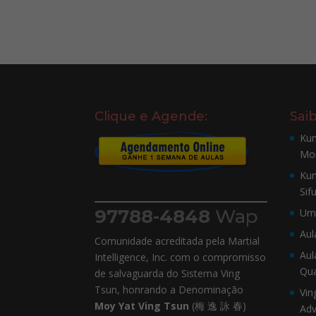
Clique e Agende:
Sai
Kun
Mo
Kun
Sif
97788-4848
Wap
Um 
Aul
Comunidade acreditada pela Martial
Aul
Intelligence, Inc. com o compromisso
Qu
de salvaguarda do Sistema Ving
Tsun, honrando a Denominação
Vin
Moy Yat Ving Tsun
(梅 逸 詠 春)
Adv