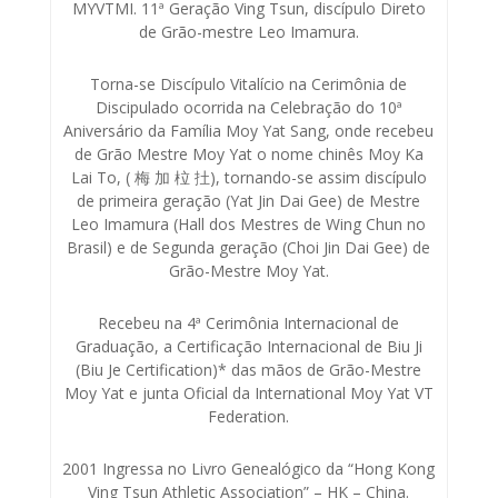
MYVTMI. 11ª Geração Ving Tsun, discípulo Direto
de Grão-mestre Leo Imamura.
Torna-se Discípulo Vitalício na Cerimônia de
Discipulado ocorrida na Celebração do 10ª
Aniversário da Família Moy Yat Sang, onde recebeu
de Grão Mestre Moy Yat o nome chinês Moy Ka
Lai To, ( 梅 加 柆 扗), tornando-se assim discípulo
de primeira geração (Yat Jin Dai Gee) de Mestre
Leo Imamura (Hall dos Mestres de Wing Chun no
Brasil) e de Segunda geração (Choi Jin Dai Gee) de
Grão-Mestre Moy Yat.
Recebeu na 4ª Cerimônia Internacional de
Graduação, a Certificação Internacional de Biu Ji
(Biu Je Certification)* das mãos de Grão-Mestre
Moy Yat e junta Oficial da International Moy Yat VT
Federation.
2001 Ingressa no Livro Genealógico da “Hong Kong
Ving Tsun Athletic Association” – HK – China.