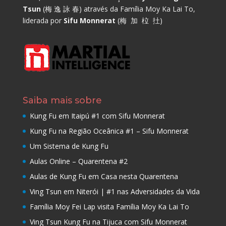
Tsun
(梅 逸 詠 春) através da Família Moy Ka Lai To,
liderada por
Sifu Monnerat
(梅 加 柆 扗)
Saiba mais sobre
Kung Fu em Itaipú #1 com Sifu Monnerat
Kung Fu na Região Oceânica #1 – Sifu Monnerat
Um Sistema de Kung Fu
Aulas Online – Quarentena #2
Aulas de Kung Fu em Casa nesta Quarentena
Ving Tsun em Niterói | #1 nas Adversidades da Vida
Família Moy Fei Lap visita Família Moy Ka Lai To
Ving Tsun Kung Fu na Tijuca com Sifu Monnerat