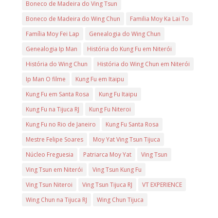
Boneco de Madeira do Ving Tsun
Boneco de Madeira do Wing Chun
Familia Moy Ka Lai To
Família Moy Fei Lap
Genealogia do Wing Chun
Genealogia Ip Man
História do Kung Fu em Niterói
História do Wing Chun
História do Wing Chun em Niterói
Ip Man O filme
Kung Fu em Itaipu
Kung Fu em Santa Rosa
Kung Fu Itaipu
Kung Fu na Tijuca RJ
Kung Fu Niteroi
Kung Fu no Rio de Janeiro
Kung Fu Santa Rosa
Mestre Felipe Soares
Moy Yat Ving Tsun Tijuca
Núcleo Freguesia
Patriarca Moy Yat
Ving Tsun
Ving Tsun em Niterói
Ving Tsun Kung Fu
Ving Tsun Niteroi
Ving Tsun Tijuca RJ
VT EXPERIENCE
Wing Chun na Tijuca RJ
Wing Chun Tijuca