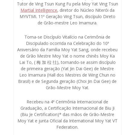
Tutor de Ving Tsun Kung Fu pela Moy Yat Ving Tsun
Martial Intelligence
, diretor do Núcleo Niterói da
MYVTMI. 11ª Geração Ving Tsun, discípulo Direto
de Grão-mestre Leo Imamura.
Torna-se Discípulo Vitalício na Cerimônia de
Discipulado ocorrida na Celebração do 10ª
Aniversário da Família Moy Yat Sang, onde recebeu
de Grão Mestre Moy Yat o nome chinês Moy Ka
Lai To, ( 梅 加 柆 扗), tornando-se assim discípulo
de primeira geração (Yat Jin Dai Gee) de Mestre
Leo Imamura (Hall dos Mestres de Wing Chun no
Brasil) e de Segunda geração (Choi Jin Dai Gee) de
Grão-Mestre Moy Yat.
Recebeu na 4ª Cerimônia Internacional de
Graduação, a Certificação Internacional de Biu Ji
(Biu Je Certification)* das mãos de Grão-Mestre
Moy Yat e junta Oficial da International Moy Yat VT
Federation.