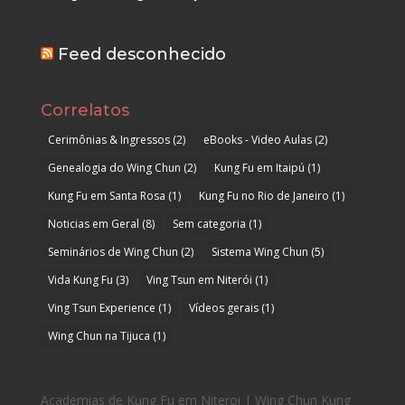
Feed desconhecido
Correlatos
Cerimônias & Ingressos
(2)
eBooks - Video Aulas
(2)
Genealogia do Wing Chun
(2)
Kung Fu em Itaipú
(1)
Kung Fu em Santa Rosa
(1)
Kung Fu no Rio de Janeiro
(1)
Noticias em Geral
(8)
Sem categoria
(1)
Seminários de Wing Chun
(2)
Sistema Wing Chun
(5)
Vida Kung Fu
(3)
Ving Tsun em Niterói
(1)
Ving Tsun Experience
(1)
Vídeos gerais
(1)
Wing Chun na Tijuca
(1)
Academias de Kung Fu em Niteroi | Wing Chun Kung