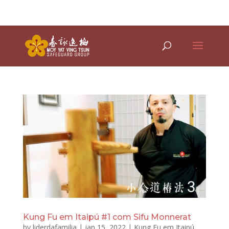
(21) 97788-4848 WhApp
Kung Fu em Itaipú #1 com Sifu Monnerat
by
liderdafamilia
|
jan 15, 2022
|
Kung Fu em Itaipú
,