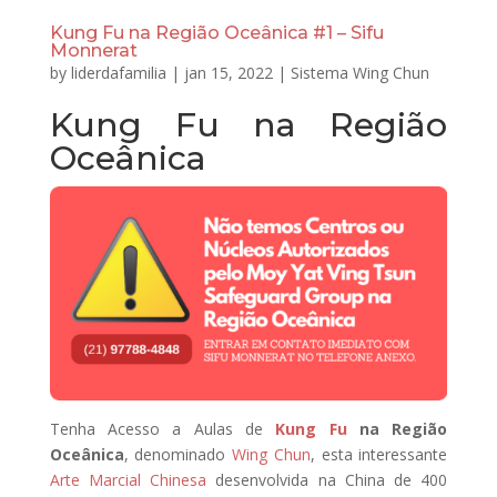
Kung Fu na Região Oceânica #1 – Sifu
Monnerat
by
liderdafamilia
|
jan 15, 2022
|
Sistema Wing Chun
Kung Fu na Região
Oceânica
Tenha Acesso a Aulas de
Kung Fu
na Região
Oceânica
, denominado
Wing Chun
, esta interessante
Arte Marcial Chinesa
desenvolvida na China de 400