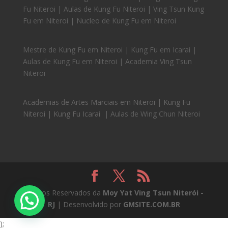
Fu Niteroi | Aulas de Kung Fu Niteroi | Ving Tsun Kung
Fu em Niteroi | Nucleo de Kung Fu em Niteroi
Mestre de Kung Fu em Niteroi | Kung Fu em Icarai |
Aulas de Kung Fu em Niteroi | Academia Ving Tsun
Niteroi
Academias de Artes Marciais em Niteroi | Kung Fu
Niteroi | Kung Fu Icarai
| Aulas de Wing Chun Niteroi
Direitos Reservados da
Moy Yat Ving Tsun Niterói -
RJ
| Desenvolvido por
GMSITE.COM.BR
);