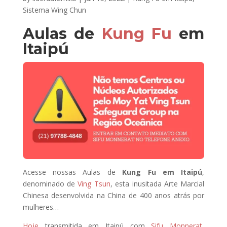
Sistema Wing Chun
Aulas de
Kung Fu
em
Itaipú
Acesse nossas Aulas de
Kung Fu em Itaipú
,
denominado de
Ving Tsun
, esta inusitada Arte Marcial
Chinesa desenvolvida na China de 400 anos atrás por
mulheres…
Hoje
transmitida em Itaipú com
Sifu Monnerat
,