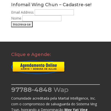
Infomail Wing Chun – Cadastre-se!
Email Address
Nome
Clique e Agende:
97788-4848
Wap
Comunidade acreditada pela Martial Intelligence, Inc.
com o compromisso de salvaguarda do Sistema Ving
Tsun, honrando a Denominação
Moy Yat Ving