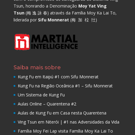
Tsun, honrando a Denominação
Moy Yat Ving
Tsun
(梅 逸 詠 春) através da Família Moy Ka Lai To,
liderada por
Sifu Monnerat
(梅 加 柆 扗)
Saiba mais sobre
Kung Fu em Itaipú #1 com Sifu Monnerat
Kung Fu na Região Oceânica #1 – Sifu Monnerat
Um Sistema de Kung Fu
Aulas Online – Quarentena #2
Aulas de Kung Fu em Casa nesta Quarentena
Ving Tsun em Niterói | #1 nas Adversidades da Vida
Família Moy Fei Lap visita Família Moy Ka Lai To