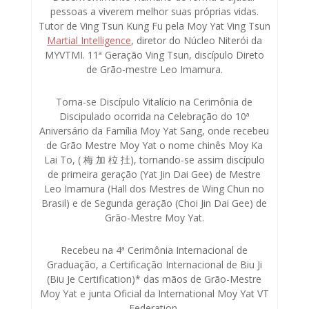
pessoas a viverem melhor suas próprias vidas.
Tutor de Ving Tsun Kung Fu pela Moy Yat Ving Tsun
Martial Intelligence
, diretor do Núcleo Niterói da
MYVTMI. 11ª Geração Ving Tsun, discípulo Direto
de Grão-mestre Leo Imamura.
Torna-se Discípulo Vitalício na Cerimônia de
Discipulado ocorrida na Celebração do 10ª
Aniversário da Família Moy Yat Sang, onde recebeu
de Grão Mestre Moy Yat o nome chinês Moy Ka
Lai To, ( 梅 加 柆 扗), tornando-se assim discípulo
de primeira geração (Yat Jin Dai Gee) de Mestre
Leo Imamura (Hall dos Mestres de Wing Chun no
Brasil) e de Segunda geração (Choi Jin Dai Gee) de
Grão-Mestre Moy Yat.
Recebeu na 4ª Cerimônia Internacional de
Graduação, a Certificação Internacional de Biu Ji
(Biu Je Certification)* das mãos de Grão-Mestre
Moy Yat e junta Oficial da International Moy Yat VT
Federation.