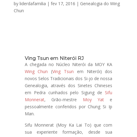
by
liderdafamilia
|
fev 17, 2016
|
Genealogia do Wing
Chun
Ving Tsun em Niterói RJ
A chegada no Núcleo Niterói da MOY KA
Wing Chun
(
Ving Tsun
em Niterói) dos
novos Selos Tradicionais dos Si-jo de nossa
Genealogia, através dos Sinetes Chineses
em Pedra cunhados pelo Sigung de
Sifu
Monnerat
, Grão-mestre
Moy Yat
e
pessoalmente conferidos por Chung Si Ip
Man.
Sifu Monnerat (Moy Ka Lai To) que com
sua experiente formação, desde sua