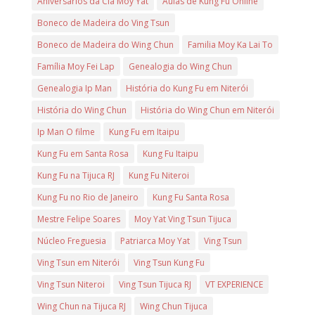
Aniversarios da Clã Moy Yat
Aulas de Kung Fu Online
Boneco de Madeira do Ving Tsun
Boneco de Madeira do Wing Chun
Familia Moy Ka Lai To
Família Moy Fei Lap
Genealogia do Wing Chun
Genealogia Ip Man
História do Kung Fu em Niterói
História do Wing Chun
História do Wing Chun em Niterói
Ip Man O filme
Kung Fu em Itaipu
Kung Fu em Santa Rosa
Kung Fu Itaipu
Kung Fu na Tijuca RJ
Kung Fu Niteroi
Kung Fu no Rio de Janeiro
Kung Fu Santa Rosa
Mestre Felipe Soares
Moy Yat Ving Tsun Tijuca
Núcleo Freguesia
Patriarca Moy Yat
Ving Tsun
Ving Tsun em Niterói
Ving Tsun Kung Fu
Ving Tsun Niteroi
Ving Tsun Tijuca RJ
VT EXPERIENCE
Wing Chun na Tijuca RJ
Wing Chun Tijuca