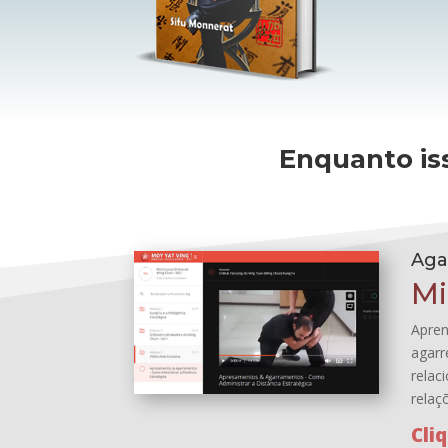
Enquanto i
Aga
Mi
Apren
agarr
relac
relaç
Cli