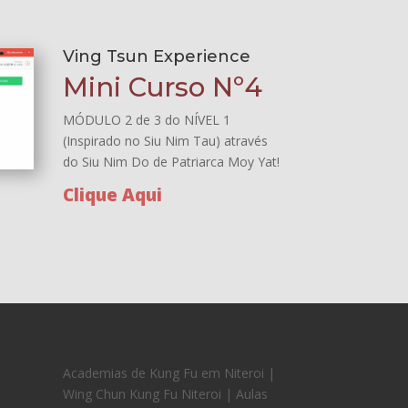
Ving Tsun Experience
Mini Curso Nº4
MÓDULO 2 de 3 do NÍVEL 1
(Inspirado no Siu Nim Tau) através
do Siu Nim Do de Patriarca Moy Yat!
Clique Aqui
Academias de Kung Fu em Niteroi |
Wing Chun Kung Fu Niteroi | Aulas