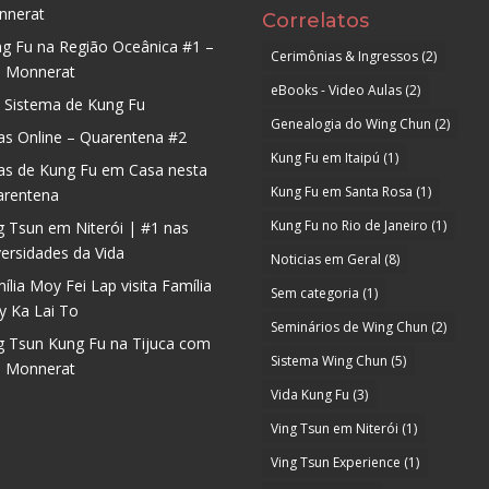
nnerat
Correlatos
g Fu na Região Oceânica #1 –
Cerimônias & Ingressos
(2)
u Monnerat
eBooks - Video Aulas
(2)
Sistema de Kung Fu
Genealogia do Wing Chun
(2)
as Online – Quarentena #2
Kung Fu em Itaipú
(1)
as de Kung Fu em Casa nesta
Kung Fu em Santa Rosa
(1)
arentena
Kung Fu no Rio de Janeiro
(1)
g Tsun em Niterói | #1 nas
ersidades da Vida
Noticias em Geral
(8)
ília Moy Fei Lap visita Família
Sem categoria
(1)
 Ka Lai To
Seminários de Wing Chun
(2)
g Tsun Kung Fu na Tijuca com
Sistema Wing Chun
(5)
u Monnerat
Vida Kung Fu
(3)
Ving Tsun em Niterói
(1)
Ving Tsun Experience
(1)