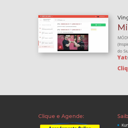
Vin
Mi
MÓDU
(Insp
do Si
Yat
Cli
Clique e Agende:
Sai
Kun