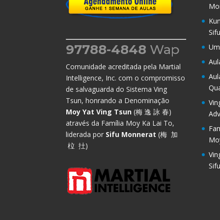
Mo
Kun
Sif
97788-4848
Wap
Um 
Aul
Comunidade acreditada pela Martial
Aul
Intelligence, Inc. com o compromisso
Qu
de salvaguarda do Sistema Ving
Tsun, honrando a Denominação
Vin
Moy Yat Ving Tsun
(梅 逸 詠 春)
Adv
através da Família Moy Ka Lai To,
Fam
liderada por
Sifu Monnerat
(梅 加
Moy
柆 扗)
Vin
Sif