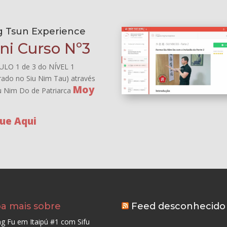
g Tsun Experience
ni Curso Nº3
LO 1 de 3 do NÍVEL 1
irado no Siu Nim Tau) através
Moy
u Nim Do de Patriarca
!
que Aqui
ba mais sobre
Feed desconhecido
g Fu em Itaipú #1 com Sifu